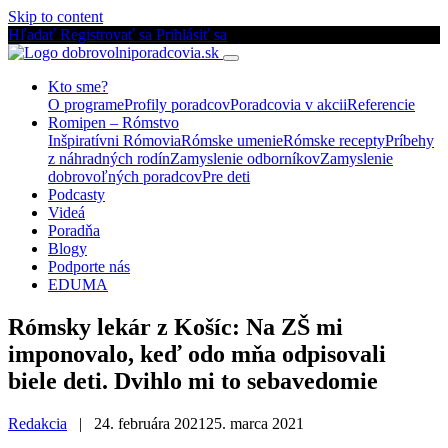
Skip to content
Hľadať
Registrovať sa
Prihlásiť sa
Kto sme?
O programe
Profily poradcov
Poradcovia v akcii
Referencie
Romipen – Rómstvo
Inšpiratívni Rómovia
Rómske umenie
Rómske recepty
Príbehy
z náhradných rodín
Zamyslenie odborníkov
Zamyslenie
dobrovoľných poradcov
Pre deti
Podcasty
Videá
Poradňa
Blogy
Podporte nás
EDUMA
Rómsky lekár z Košíc: Na ZŠ mi
imponovalo, keď odo mňa odpisovali
biele deti. Dvihlo mi to sebavedomie
Redakcia
|
24. februára 2021
25. marca 2021