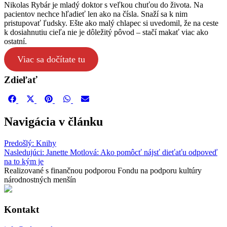
Nikolas Rybár je mladý doktor s veľkou chuťou do života. Na
pacientov nechce hľadieť len ako na čísla. Snaží sa k nim
pristupovať ľudsky. Ešte ako malý chlapec si uvedomil, že na ceste
k dosiahnutiu cieľa nie je dôležitý pôvod – stačí makať viac ako
ostatní.
Viac sa dočítate tu
Zdieľať
Share
Share
Share
Share
Share
on
on
on
on
on
Facebook
X
Pinterest
WhatsApp
Email
Navigácia v článku
(Twitter)
Predošlý:
Knihy
Nasledujúci:
Janette Motlová: Ako pomôcť nájsť dieťaťu odpoveď
na to kým je
Realizované s finančnou podporou Fondu na podporu kultúry
národnostných menšín
Kontakt