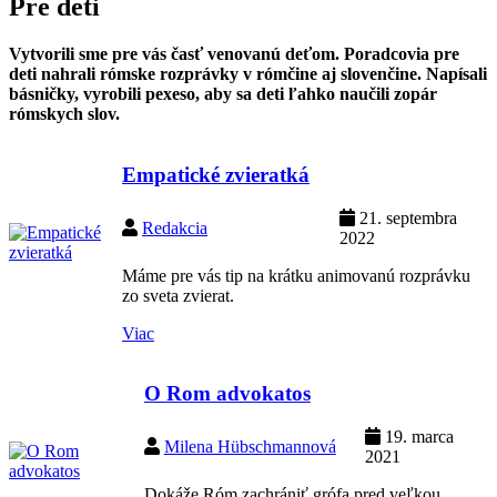
Pre deti
Vytvorili sme pre vás časť venovanú deťom. Poradcovia pre
deti nahrali rómske rozprávky v rómčine aj slovenčine. Napísali
básničky, vyrobili pexeso, aby sa deti ľahko naučili zopár
rómskych slov.
Empatické zvieratká
21. septembra
Redakcia
2022
Máme pre vás tip na krátku animovanú rozprávku
zo sveta zvierat.
Viac
O Rom advokatos
19. marca
Milena Hübschmannová
2021
Dokáže Róm zachrániť grófa pred veľkou