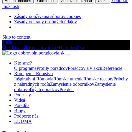
Zobraziť
Accept cookies
Odmietnuť
Zobraziť možnosti
Uložiť
možnosti
Zásady používania súborov cookies
Zásady ochrany osobných údajov
Skip to content
Hľadať
Registrovať sa
Prihlásiť sa
Kto sme?
O programe
Profily poradcov
Poradcovia v akcii
Referencie
Romipen – Rómstvo
Inšpiratívni Rómovia
Rómske umenie
Rómske recepty
Príbehy
z náhradných rodín
Zamyslenie odborníkov
Zamyslenie
dobrovoľných poradcov
Pre deti
Podcasty
Videá
Poradňa
Blogy
Podporte nás
EDUMA