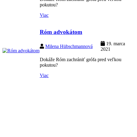
pokutou?
Viac
Róm advokátom
19. marca
Milena Hübschmannová
2021
Dokáže Róm zachrániť grófa pred veľkou
pokutou?
Viac
Pal o primašis Baris
Elena Lacková
19. marca 2021
Všetko zlé je na niečo dobré. Svoje o tom vie primáš
Baro, ktorý sa pre závisť zmenil na psa no nakoniec našiel
pravú lásku.
Viac